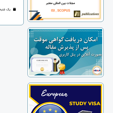
یک شنبه 31 تیر 1403 (2 سال قب