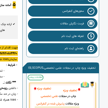
5
- آماده سا
محورهای کنفرانس
فرمت نگارش مقالات
✔ اراده چک ل
های 
تعرفه های ثبت نام
جهت اقدام از ط
راهنمای ثبت نام
989120884460
Tel & Whatsapp
سازمانioas شما را در تمام این مراحل همراهی می نمائید.
- شرایط :
تخفیف ویژه چاپ در مجلات علمی تخصصی،ISI,SCOPUS
- تنظیم رز
- مدرک زبا
اطلاعات بیشتر
***
نکات
:
- داشتن
رزومه‌
- زبان در حد م
- ioas همراه شما در تمام مراحل (چاپ مقاله در کنفرانس و ژورنال)-(تنظیم cv و ترجمه در صورت نیاز)