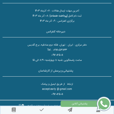
آخرین مهلت ارسال مقالات : 07 آذرماه 1403
ثبت نام کامل (
پرداخت خدمات
) :08 آذر ماه 1403
برگزاری کنفرانس : 09 آذر ماه 1403
دبیرخانه کنفرانس
دفتر مرکزی : ایران : تهران، فلکه دوم صادقیه، برج گلدیس
Tel : 02171053833
09120125011
ساعت پاسخگویی :شنبه تا چهارشنبه 8:30 الی 15
پشتیبانی و پرسش از کارشناسان
ارتباط از طریق ایمیل و پیامک
accept.early @ gmail.com
09120125011
تمام حقوق مادی و معنوی برای کنفرانس بین المللی علوم انسانی،اجتماعی و سبک زندگی محفوظ است. © ۱۴۰۵
طراح سایت :
آسان همایش
© ۱۴۰۵ - 1392 نسخه 8.86